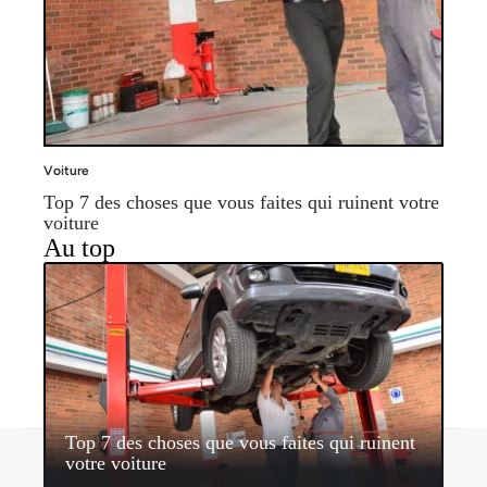
Voiture
Top 7 des choses que vous faites qui ruinent votre
voiture
Au top
Top 7 des choses que vous faites qui ruinent
Contact
Mentions légales
Sitemap
votre voiture