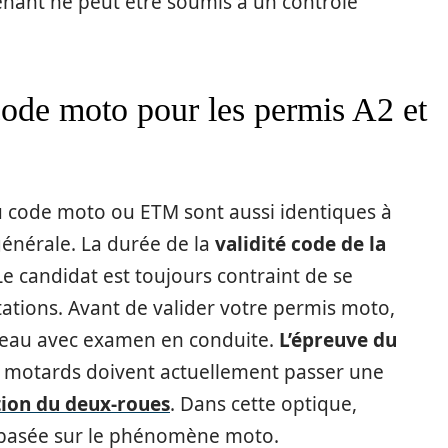
renant ne peut être soumis à un contrôle
 code moto pour les permis A2 et
 du code moto ou ETM sont aussi identiques à
générale. La durée de la
validité code de la
 Le candidat est toujours contraint de se
ntations. Avant de valider votre permis moto,
ateau avec examen en conduite.
L’épreuve du
es motards doivent actuellement passer une
ation du deux-roues
. Dans cette optique,
 basée sur le phénomène moto.